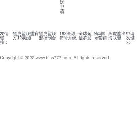
接
申
请
友情
黑虎鲨联盟官
黑虎鲨联
163全球
全球短
Nxx国
黑虎鲨出
申请
链
方TG频道
盟控制台
筛号系统
信群发
际营销
海联盟
友链
接：
>>
Copyright © 2022 www.btss777.com. All rights reserved.