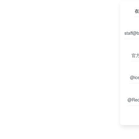
在
staff@
官
@ice
@Red