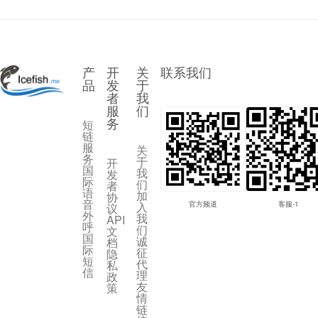
产
开
关
联系我们
品
发
于
者
我
服
们
务
短
链
服
关
务
于
开
国
我
发
际
们
者
语
加
协
音
入
官方频道
客服-1
议
外
我
API
呼
们
文
国
诚
档
际
征
隐
短
代
私
信
理
政
友
策
情
链