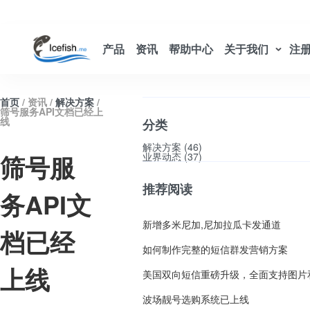
产品
资讯
帮助中心
关于我们
注
-->
首页
/ 资讯 /
解决方案
/
筛号服务API文档已经上
线
分类
解决方案 (46)
筛号服
业界动态 (37)
推荐阅读
务API文
新增多米尼加,尼加拉瓜卡发通道
档已经
如何制作完整的短信群发营销方案
上线
波场靓号选购系统已上线