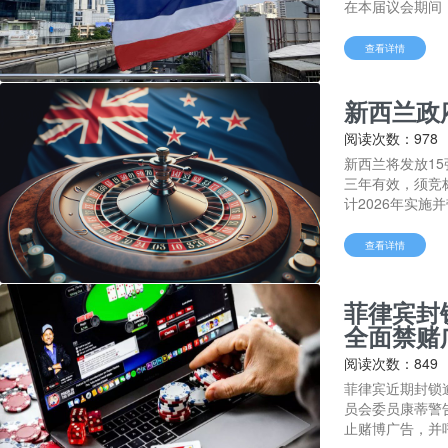
在本届议会期间
查看详情
新西兰政
阅读次数：978
新西兰将发放1
三年有效，须竞
计2026年实施
查看详情
菲律宾封
全面禁赌
阅读次数：849
菲律宾近期封锁
员会委员康蒂警
止赌博广告，并