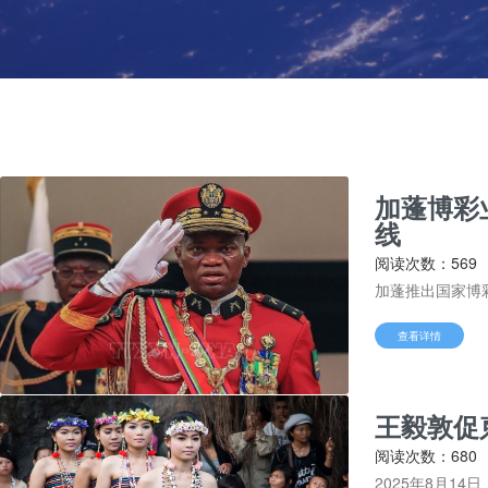
加蓬博彩
线
阅读次数：569
加蓬推出国家博
查看详情
王毅敦促
阅读次数：680
2025年8月1