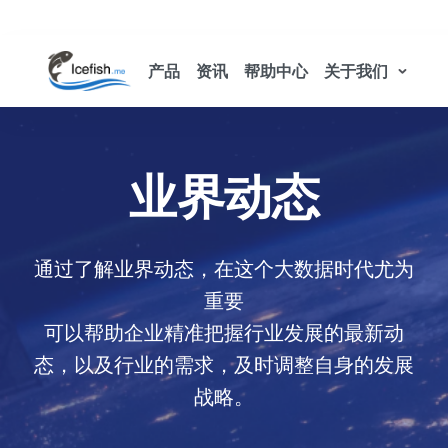
产品
资讯
帮助中心
关于我们
业界动态
通过了解业界动态，在这个大数据时代尤为
重要
可以帮助企业精准把握行业发展的最新动
态，以及行业的需求，及时调整自身的发展
战略。