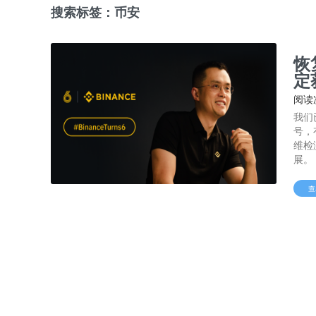
搜索标签：币安
恢
定
阅读
我们
号，
维检
展。
查