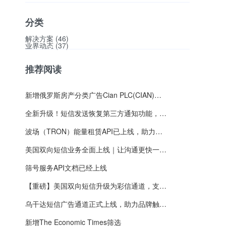
分类
解决方案 (46)
业界动态 (37)
推荐阅读
新增俄罗斯房产分类广告Cian PLC(CIAN)注册筛选
全新升级！短信发送恢复第三方通知功能，为企业通信保驾护航
波场（TRON）能量租赁API已上线，助力全球区块链项目高效节省手续费
美国双向短信业务全面上线｜让沟通更快一步！
筛号服务API文档已经上线
【重磅】美国双向短信升级为彩信通道，支持图片直达手机
乌干达短信广告通道正式上线，助力品牌触达东非市场
新增The Economic Times筛选